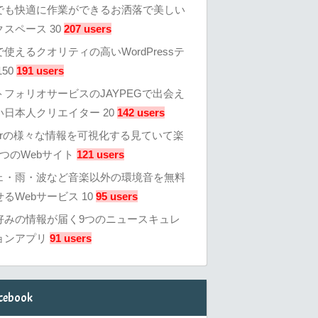
でも快適に作業ができるお洒落で美しい
スペース 30
207 users
使えるクオリティの高いWordPressテ
50
191 users
トフォリオサービスのJAYPEGで出会え
い日本人クリエイター 20
142 users
tterの様々な情報を可視化する見ていて楽
つのWebサイト
121 users
ェ・雨・波など音楽以外の環境音を無料
るWebサービス 10
95 users
好みの情報が届く9つのニュースキュレ
ョンアプリ
91 users
cebook