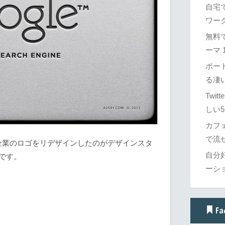
自宅
ワーク
無料で
ーマ 1
ポー
る凄
Twi
しい5
カフ
で流せ
企業のロゴをリデザインしたのがデザインスタ
自分
ゴです。
ーシ
Fa