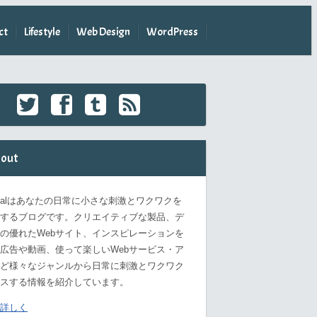
ct
Lifestyle
Web Design
WordPress
out
omalはあなたの日常に小さな刺激とワクワクを
するブログです。クリエイティブな製品、デ
の優れたWebサイト、インスピレーションを
広告や動画、使って楽しいWebサービス・ア
ど様々なジャンルから日常に刺激とワクワク
スする情報を紹介しています。
詳しく