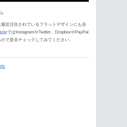
ね。
は最近注目されているフラットデザインにも合
lickr
ではInstagramやTwitter、DropboxやPayPal
るので是非チェックしてみてください。
591