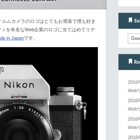
Se
フィルムカメラのロゴはとてもお洒落で僕も好き
ィを有名なWeb企業のロゴに当てはめてリデ
de in Japan
です。
Re
201
Web
201
Web
201
Web
201