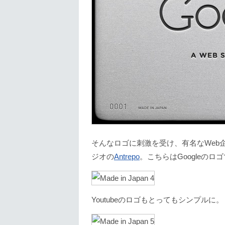
そんなロゴに刺激を受け、有名なWeb
ジオの
Antrepo
。こちらはGoogleのロ
Youtubeのロゴもとってもシンプルに。