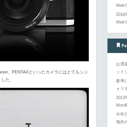
Web
201
Web
Po
お洒
ットシ
Canon、PENTAXといったカメラにはとてもシン
ました。
参考
ォリオ
201
Word
今年
海外の