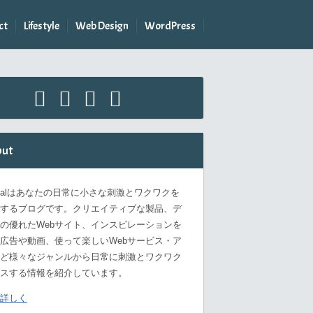
ct
Lifestyle
Web Design
WordPress
ut
omalはあなたの日常に小さな刺激とワクワクを
するブログです。クリエイティブな製品、デ
の優れたWebサイト、インスピレーションを
広告や動画、使って楽しいWebサービス・ア
ど様々なジャンルから日常に刺激とワクワク
スする情報を紹介しています。
詳しく