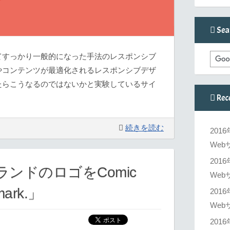
Sea
てすっかり一般的になった手法のレスポンシブ
やコンテンツが最適化されるレスポンシブデザ
たらこうなるのではないかと実験しているサイ
Rec
続きを読む
201
Web
201
ンドのロゴをComic
Web
mark.」
201
Web
201