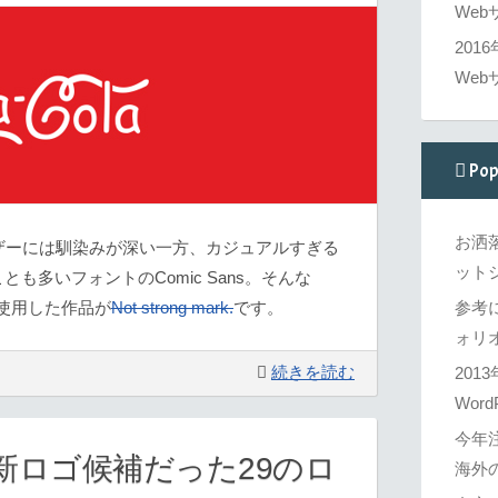
Web
201
Web
Pop
お洒
wsユーザーには馴染みが深い一方、カジュアルすぎる
ットシ
も多いフォントのComic Sans。そんな
に使用した作品が
Not strong mark.
です。
参考
ォリオ
続きを読む
201
Word
今年
と新ロゴ候補だった29のロ
海外の