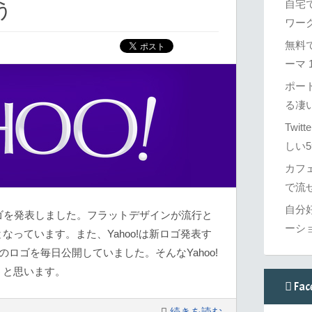
自宅
う
ワーク
無料で
ーマ 1
ポー
る凄
Twi
しい5
カフ
で流せ
自分
いロゴを発表しました。フラットデザインが流行と
ーシ
っています。また、Yahoo!は新ロゴ発表す
のロゴを毎日公開していました。そんなYahoo!
うと思います。
Fac
続きを読む