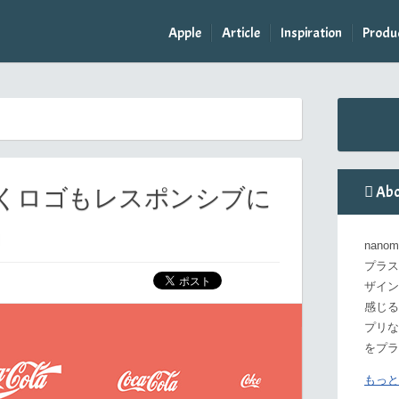
Apple
Article
Inspiration
Produ
Abo
くロゴもレスポンシブに
」
nan
プラス
ザイン
感じる
プリな
をプラ
もっと