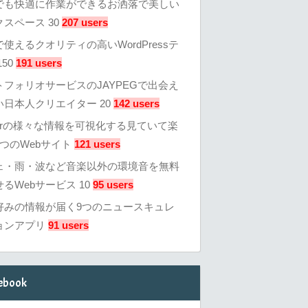
でも快適に作業ができるお洒落で美しい
スペース 30
207 users
使えるクオリティの高いWordPressテ
50
191 users
トフォリオサービスのJAYPEGで出会え
い日本人クリエイター 20
142 users
tterの様々な情報を可視化する見ていて楽
つのWebサイト
121 users
ェ・雨・波など音楽以外の環境音を無料
るWebサービス 10
95 users
好みの情報が届く9つのニュースキュレ
ョンアプリ
91 users
ebook