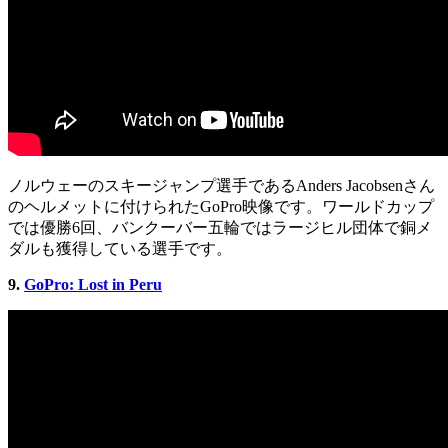
ノルウェーのスキージャンプ選手であるAnders Jacobsenさん
のヘルメットに付けられたGoPro映像です。ワールドカップ
では優勝6回、バンクーバー五輪ではラージヒル団体で銅メ
ダルも獲得している選手です。
9.
GoPro: Lost in Peru