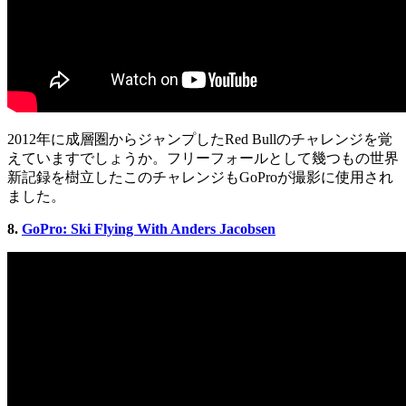
2012年に成層圏からジャンプしたRed Bullのチャレンジを覚
えていますでしょうか。フリーフォールとして幾つもの世界
新記録を樹立したこのチャレンジもGoProが撮影に使用され
ました。
8.
GoPro: Ski Flying With Anders Jacobsen