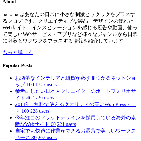
About
nanomalはあなたの日常に小さな刺激とワクワクをプラスす
るブログです。クリエイティブな製品、デザインの優れた
Webサイト、インスピレーションを感じる広告や動画、使っ
て楽しいWebサービス・アプリなど様々なジャンルから日常
に刺激とワクワクをプラスする情報を紹介しています。
もっと詳しく
Popular Posts
お洒落なインテリアと雑貨が必ず見つかるネットショ
ップ 100
1725 users
参考にしたい日本人クリエイターのポートフォリオサ
イト 40
1229 users
2013年 : 無料で使えるクオリティの高いWordPressテー
マ 100
228 users
今年注目のフラットデザインを採用している海外の素
敵なWebサイト 60
221 users
自宅でも快適に作業ができるお洒落で美しいワークス
ペース 30
207 users