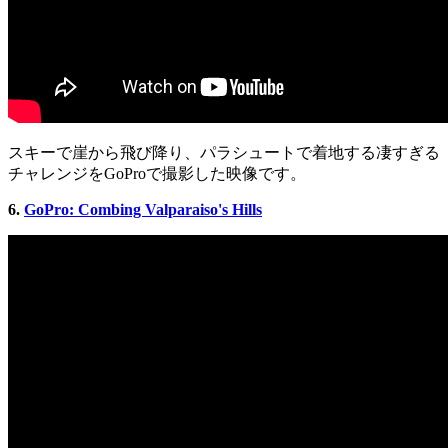
スキーで崖から飛び降り、パラシュートで着地する凄すぎる
チャレンジをGoProで撮影した映像です。
6.
GoPro: Combing Valparaiso's Hills