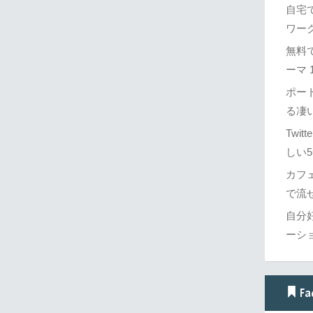
自宅
ワーク
無料で
ーマ 1
ポー
る凄
Twi
しい5
カフ
で流せ
自分
ーシ
Fa