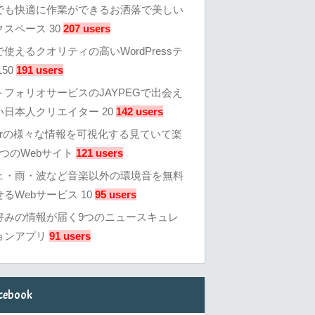
でも快適に作業ができるお洒落で美しい
スペース 30
207 users
使えるクオリティの高いWordPressテ
50
191 users
トフォリオサービスのJAYPEGで出会え
い日本人クリエイター 20
142 users
tterの様々な情報を可視化する見ていて楽
つのWebサイト
121 users
ェ・雨・波など音楽以外の環境音を無料
るWebサービス 10
95 users
好みの情報が届く9つのニュースキュレ
ョンアプリ
91 users
cebook