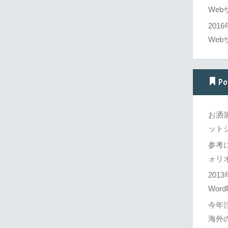
Web
201
Web
Po
お洒
ットシ
参考
ォリオ
201
Word
今年
海外の