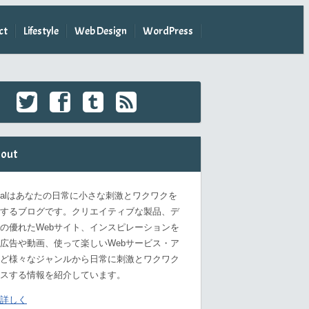
ct
Lifestyle
Web Design
WordPress
out
omalはあなたの日常に小さな刺激とワクワクを
するブログです。クリエイティブな製品、デ
の優れたWebサイト、インスピレーションを
広告や動画、使って楽しいWebサービス・ア
ど様々なジャンルから日常に刺激とワクワク
スする情報を紹介しています。
詳しく