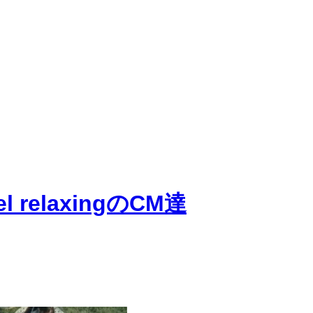
 relaxingのCM達