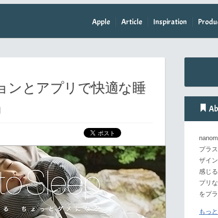
Apple
Article
Inspiration
Produ
ョンとアプリで快適な睡
」
Ab
nan
プラス
ザイン
感じる
プリな
をプラ
もっと