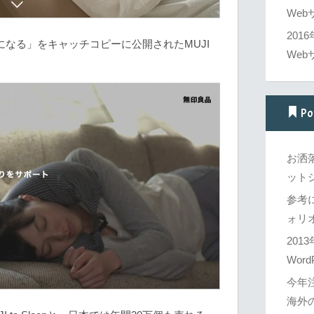
Web
201
になる」をキャッチコピーに公開されたMUJI
Web
Po
お洒
ットシ
参考
ォリオ
201
Word
今年
海外の