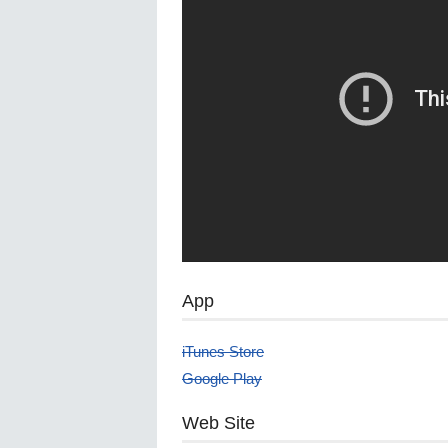
App
iTunes Store
Google Play
Web Site