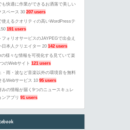
でも快適に作業ができるお洒落で美しい
スペース 30
207 users
使えるクオリティの高いWordPressテ
50
191 users
トフォリオサービスのJAYPEGで出会え
い日本人クリエイター 20
142 users
tterの様々な情報を可視化する見ていて楽
つのWebサイト
121 users
ェ・雨・波など音楽以外の環境音を無料
るWebサービス 10
95 users
好みの情報が届く9つのニュースキュレ
ョンアプリ
91 users
cebook