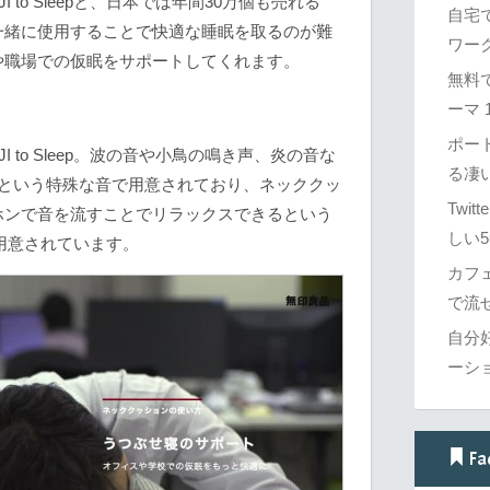
to Sleepと、日本では年間30万個も売れる
自宅
一緒に使用することで快適な睡眠を取るのが難
ワーク
や職場での仮眠をサポートしてくれます。
無料で
ーマ 1
ポー
 to Sleep。波の音や小鳥の鳴き声、炎の音な
る凄
トという特殊な音で用意されており、ネッククッ
Twi
ホンで音を流すことでリラックスできるという
しい5
も用意されています。
カフ
で流せ
自分
ーシ
Fa