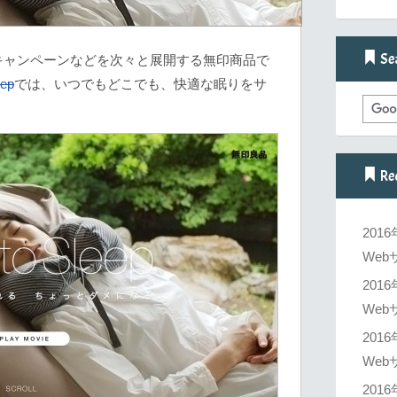
Se
キャンペーンなどを次々と展開する無印商品で
eep
では、いつでもどこでも、快適な眠りをサ
Re
201
Web
201
Web
201
Web
201