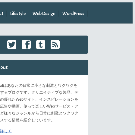
ct
Lifestyle
Web Design
WordPress
out
omalはあなたの日常に小さな刺激とワクワクを
するブログです。クリエイティブな製品、デ
の優れたWebサイト、インスピレーションを
広告や動画、使って楽しいWebサービス・ア
ど様々なジャンルから日常に刺激とワクワク
スする情報を紹介しています。
詳しく