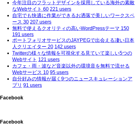
今年注目のフラットデザインを採用している海外の素敵
なWebサイト 60
221 users
自宅でも快適に作業ができるお洒落で美しいワークスペ
ース 30
207 users
無料で使えるクオリティの高いWordPressテーマ 150
191 users
ポートフォリオサービスのJAYPEGで出会える凄い日本
人クリエイター 20
142 users
Twitterの様々な情報を可視化する見ていて楽しい5つの
Webサイト
121 users
カフェ・雨・波など音楽以外の環境音を無料で流せる
Webサービス 10
95 users
自分好みの情報が届く9つのニュースキュレーションア
プリ
91 users
Facebook
Facebook