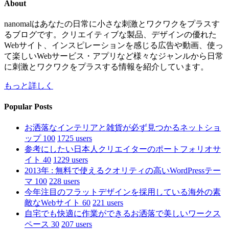
About
nanomalはあなたの日常に小さな刺激とワクワクをプラスす
るブログです。クリエイティブな製品、デザインの優れた
Webサイト、インスピレーションを感じる広告や動画、使っ
て楽しいWebサービス・アプリなど様々なジャンルから日常
に刺激とワクワクをプラスする情報を紹介しています。
もっと詳しく
Popular Posts
お洒落なインテリアと雑貨が必ず見つかるネットショ
ップ 100
1725 users
参考にしたい日本人クリエイターのポートフォリオサ
イト 40
1229 users
2013年 : 無料で使えるクオリティの高いWordPressテー
マ 100
228 users
今年注目のフラットデザインを採用している海外の素
敵なWebサイト 60
221 users
自宅でも快適に作業ができるお洒落で美しいワークス
ペース 30
207 users