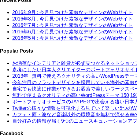
Recent Posts
2016年9月 : 今月見つけた素敵なデザインのWebサイト
2016年8月 : 今月見つけた素敵なデザインのWebサイト
2016年7月 : 今月見つけた素敵なデザインのWebサイト
2016年6月 : 今月見つけた素敵なデザインのWebサイト
2016年5月 : 今月見つけた素敵なデザインのWebサイト
Popular Posts
お洒落なインテリアと雑貨が必ず見つかるネットショップ 
参考にしたい日本人クリエイターのポートフォリオサイト 
2013年 : 無料で使えるクオリティの高いWordPressテーマ
今年注目のフラットデザインを採用している海外の素敵なW
自宅でも快適に作業ができるお洒落で美しいワークスペー
無料で使えるクオリティの高いWordPressテーマ 150
19
ポートフォリオサービスのJAYPEGで出会える凄い日本人
Twitterの様々な情報を可視化する見ていて楽しい5つのW
カフェ・雨・波など音楽以外の環境音を無料で流せるWeb
自分好みの情報が届く9つのニュースキュレーションア
Facebook