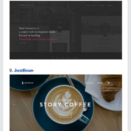
9.
JustBean