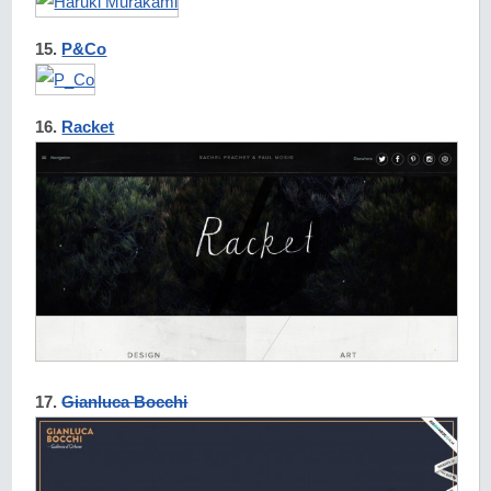
15.
P&Co
16.
Racket
17.
Gianluca Bocchi