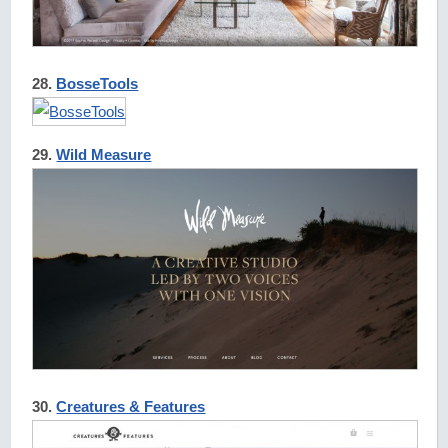
28.
BosseTools
29.
Wild Measure
30.
Creatures & Features