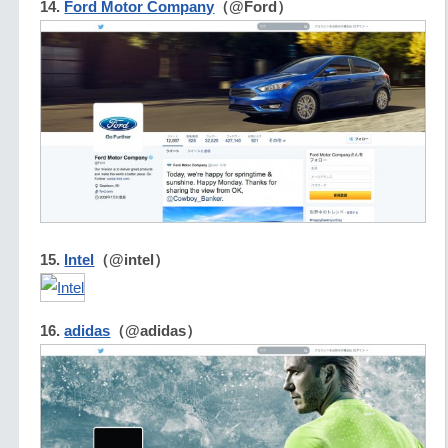
14.
Ford Motor Company
（@Ford）
15.
Intel
（@intel）
16.
adidas
（@adidas）