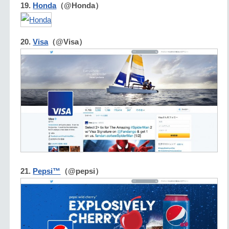
19.
Honda
（@Honda）
20.
Visa
（@Visa）
21.
Pepsi™
（@pepsi）