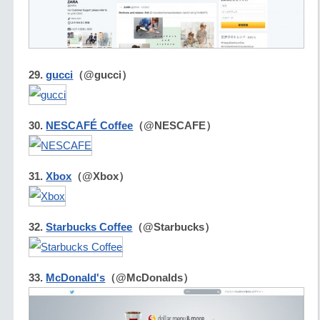
29.
gucci
（@gucci）
30.
NESCAFÉ Coffee
（@NESCAFE）
31.
Xbox
（@Xbox）
32.
Starbucks Coffee
（@Starbucks）
33.
McDonald's
（@McDonalds）