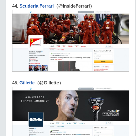
44.
Scuderia Ferrari
（@InsideFerrari）
45.
Gillette
（@Gillette）