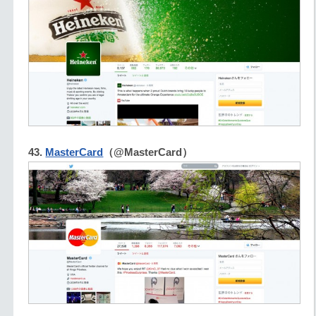
43.
MasterCard
（@MasterCard）