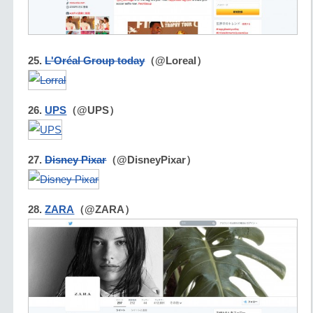
25.
L'Oréal Group today
（@Loreal）
26.
UPS
（@UPS）
27.
Disney Pixar
（@DisneyPixar）
28.
ZARA
（@ZARA）