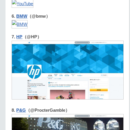
6.
BMW
（@bmw）
7.
HP
（@HP）
8.
P&G
（@ProcterGamble）