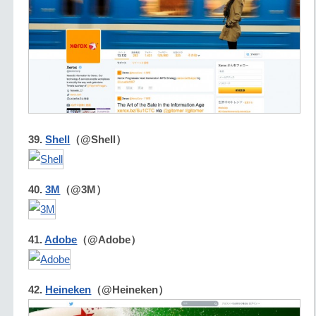
39.
Shell
（@Shell）
40.
3M
（@3M）
41.
Adobe
（@Adobe）
42.
Heineken
（@Heineken）