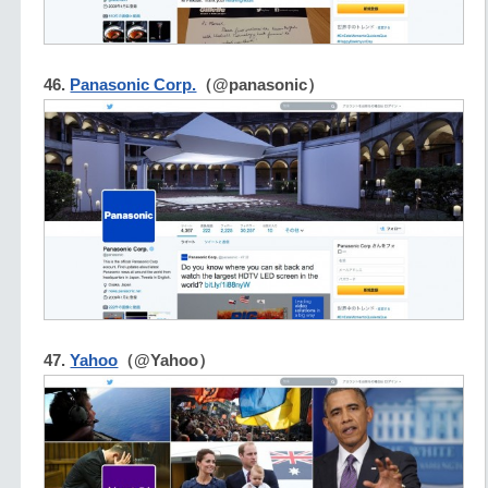
46.
Panasonic Corp.
（@panasonic）
47.
Yahoo
（@Yahoo）