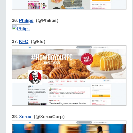
36.
Philips
（@Philips）
37.
KFC
（@kfc）
38.
Xerox
（@XeroxCorp）