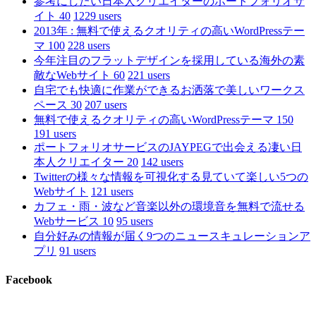
参考にしたい日本人クリエイターのポートフォリオサ
イト 40
1229 users
2013年 : 無料で使えるクオリティの高いWordPressテー
マ 100
228 users
今年注目のフラットデザインを採用している海外の素
敵なWebサイト 60
221 users
自宅でも快適に作業ができるお洒落で美しいワークス
ペース 30
207 users
無料で使えるクオリティの高いWordPressテーマ 150
191 users
ポートフォリオサービスのJAYPEGで出会える凄い日
本人クリエイター 20
142 users
Twitterの様々な情報を可視化する見ていて楽しい5つの
Webサイト
121 users
カフェ・雨・波など音楽以外の環境音を無料で流せる
Webサービス 10
95 users
自分好みの情報が届く9つのニュースキュレーションア
プリ
91 users
Facebook