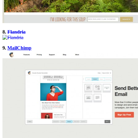
8.
Flandria
9.
MailChimp