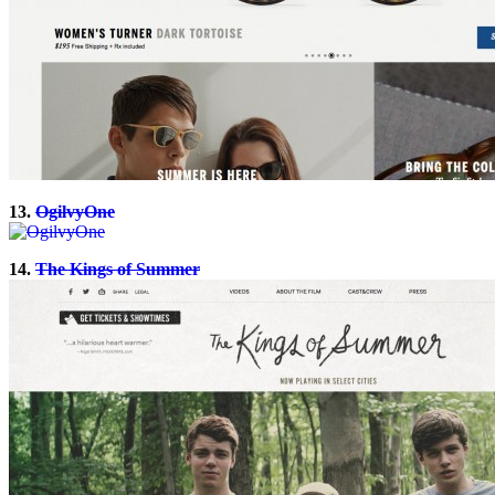
13.
OgilvyOne
14.
The Kings of Summer