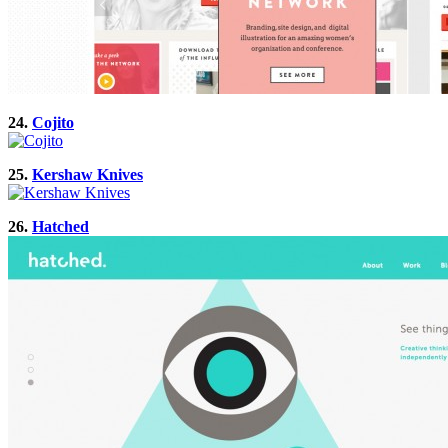
24.
Cojito
25.
Kershaw Knives
26.
Hatched