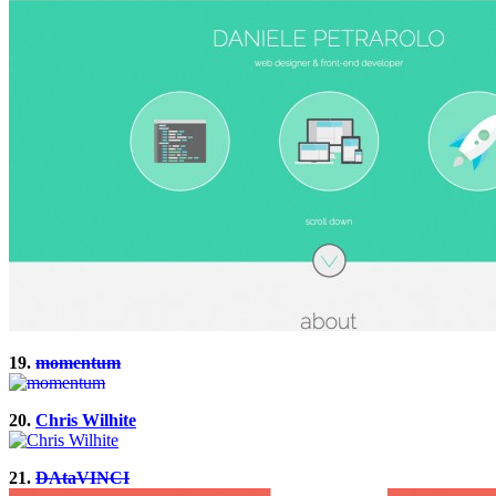
19.
momentum
20.
Chris Wilhite
21.
DAtaVINCI