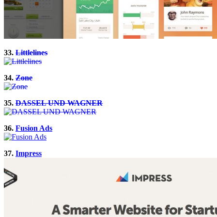
33.
Littlelines
34.
Zone
35.
DASSEL UND WAGNER
36.
Fusion Ads
37.
Impress