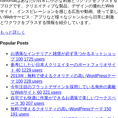
nanomalはあなたの日常に小さな刺激とワクワクをプラスする
ブログです。クリエイティブな製品、デザインの優れたWeb
サイト、インスピレーションを感じる広告や動画、使って楽し
いWebサービス・アプリなど様々なジャンルから日常に刺激
とワクワクをプラスする情報を紹介しています。
もっと詳しく
Popular Posts
お洒落なインテリアと雑貨が必ず見つかるネットショッ
プ 100
1725 users
参考にしたい日本人クリエイターのポートフォリオサイ
ト 40
1229 users
2013年 : 無料で使えるクオリティの高いWordPressテー
マ 100
228 users
今年注目のフラットデザインを採用している海外の素敵
なWebサイト 60
221 users
自宅でも快適に作業ができるお洒落で美しいワークスペ
ース 30
207 users
無料で使えるクオリティの高いWordPressテーマ 150
191 users