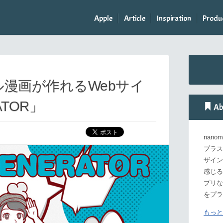
Apple
Article
Inspiration
Produ
ナル漫画が作れるWebサイ
ATOR」
Ab
nan
プラス
ザイン
感じる
プリな
をプラ
もっと