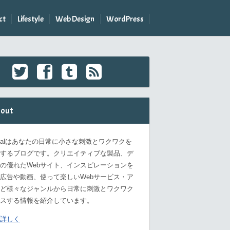
ct
Lifestyle
Web Design
WordPress
out
omalはあなたの日常に小さな刺激とワクワクを
するブログです。クリエイティブな製品、デ
の優れたWebサイト、インスピレーションを
広告や動画、使って楽しいWebサービス・ア
ど様々なジャンルから日常に刺激とワクワク
スする情報を紹介しています。
詳しく