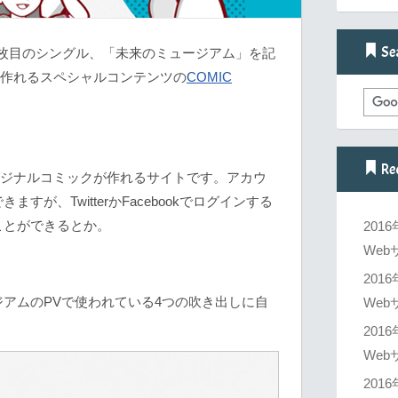
Se
の17枚目のシングル、「未来のミュージアム」を記
クが作れるスペシャルコンテンツの
COMIC
Re
meのオリジナルコミックが作れるサイトです。アカウ
が、TwitterかFacebookでログインする
ことができるとか。
201
Web
201
アムのPVで使われている4つの吹き出しに自
Web
201
Web
201