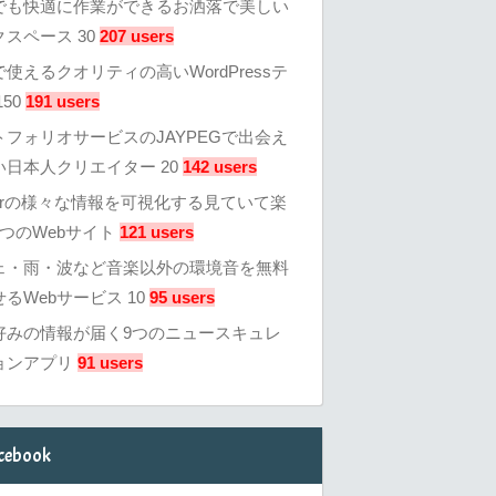
でも快適に作業ができるお洒落で美しい
スペース 30
207 users
使えるクオリティの高いWordPressテ
50
191 users
トフォリオサービスのJAYPEGで出会え
い日本人クリエイター 20
142 users
tterの様々な情報を可視化する見ていて楽
つのWebサイト
121 users
ェ・雨・波など音楽以外の環境音を無料
るWebサービス 10
95 users
好みの情報が届く9つのニュースキュレ
ョンアプリ
91 users
cebook