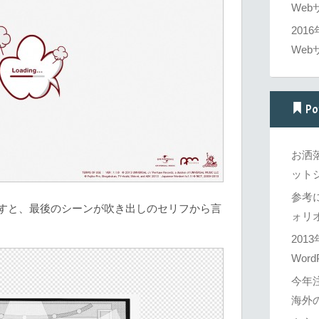
Web
201
Web
Po
お洒
ットシ
参考
を押すと、最後のシーンが吹き出しのセリフから言
ォリオ
201
Word
今年
海外の