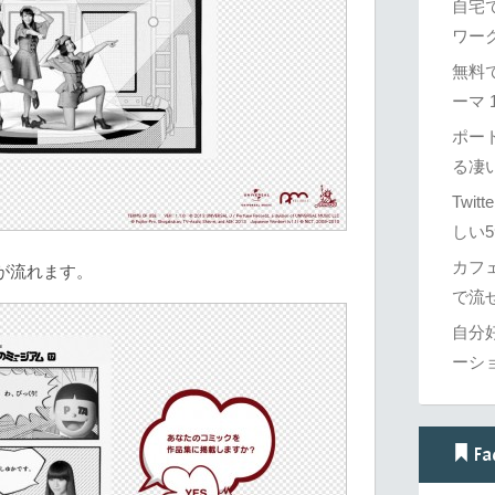
自宅
ワーク
無料で
ーマ 1
ポー
る凄
Twi
しい5
カフ
が流れます。
で流せ
自分
ーシ
Fa