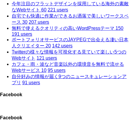
今年注目のフラットデザインを採用している海外の素敵
なWebサイト 60
221 users
自宅でも快適に作業ができるお洒落で美しいワークスペ
ース 30
207 users
無料で使えるクオリティの高いWordPressテーマ 150
191 users
ポートフォリオサービスのJAYPEGで出会える凄い日本
人クリエイター 20
142 users
Twitterの様々な情報を可視化する見ていて楽しい5つの
Webサイト
121 users
カフェ・雨・波など音楽以外の環境音を無料で流せる
Webサービス 10
95 users
自分好みの情報が届く9つのニュースキュレーションア
プリ
91 users
Facebook
Facebook