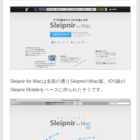
Sleipnir for Macは名前の通りSleipnirのMac版。iOS版の
Sleipnir Mobileをベースに作られたそうです。